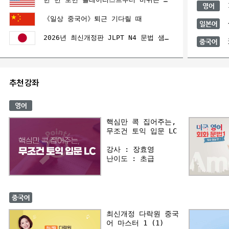
I
《일상 중국어》퇴근 기다릴 때
今
2026년 최신개정판 JLPT N4 문법 샘플 강의 미리보기?(JLPT 한권으로 끝내기)
핵심만 콕 집어주는,
무조건 토익 입문 LC
강사 : 장효영
난이도 : 초급
최신개정 다락원 중국
어 마스터 1 (1)