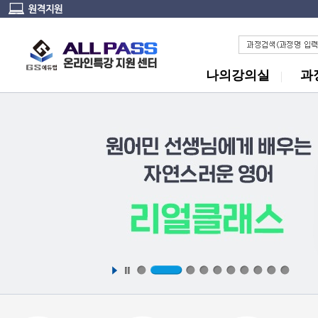
나의강의실
과
Play
Stop
1
2
3
4
5
6
7
8
9
10